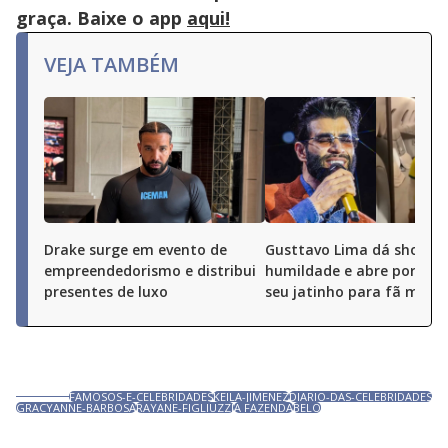
graça. Baixe o app
aqui!
VEJA TAMBÉM
Drake surge em evento de
Gusttavo Lima dá show d
empreendedorismo e distribui
humildade e abre portas 
presentes de luxo
seu jatinho para fã mirim
FAMOSOS-E-CELEBRIDADES
KEILA-JIMENEZ
DIARIO-DAS-CELEBRIDADES
GRACYANNE-BARBOSA
RAYANE-FIGLIUZZI
A FAZENDA
BELO