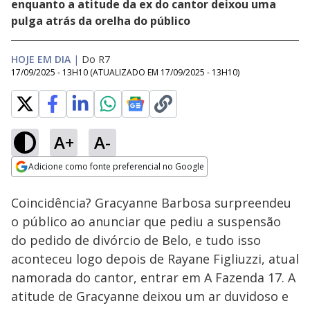
enquanto a atitude da ex do cantor deixou uma
pulga atrás da orelha do público
HOJE EM DIA
|
Do R7
17/09/2025 - 13H10
(ATUALIZADO EM
17/09/2025 - 13H10
)
A+
A-
Loaded
:
100.00%
Adicione como fonte preferencial no Google
Subtitles
Ativar
Som
Opens in new window
Coincidência? Gracyanne Barbosa surpreendeu
o público ao anunciar que pediu a suspensão
do pedido de divórcio de Belo, e tudo isso
aconteceu logo depois de Rayane Figliuzzi, atual
namorada do cantor, entrar em A Fazenda 17. A
atitude de Gracyanne deixou um ar duvidoso e