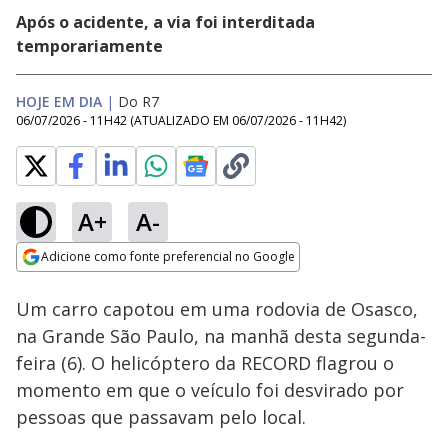
Após o acidente, a via foi interditada
temporariamente
HOJE EM DIA
|
Do R7
06/07/2026 - 11H42
(ATUALIZADO EM
06/07/2026 - 11H42
)
A+
A-
Loaded
:
39.11%
Adicione como fonte preferencial no Google
Subtitles
Ativar
Som
Opens in new window
Um carro capotou em uma rodovia de Osasco,
na Grande São Paulo, na manhã desta segunda-
feira (6). O helicóptero da RECORD flagrou o
momento em que o veículo foi desvirado por
pessoas que passavam pelo local.