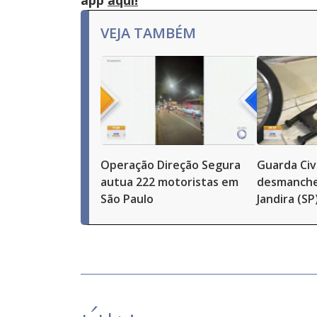
app
aqui!
VEJA TAMBÉM
Operação Direção Segura
Guarda Civ
autua 222 motoristas em
desmanche
São Paulo
Jandira (SP