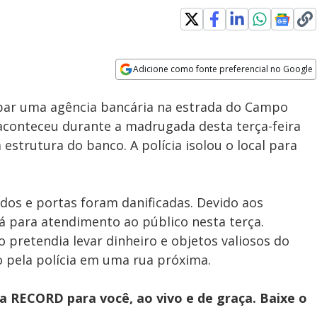
Loaded
:
100.00%
Adicione como fonte preferencial no Google
Subtitles
Velocidade
Opens in new window
ar uma agência bancária na estrada do Campo
 aconteceu durante a madrugada desta terça-feira
à estrutura do banco. A polícia isolou o local para
dos e portas foram danificadas. Devido aos
á para atendimento ao público nesta terça.
pretendia levar dinheiro e objetos valiosos do
do pela polícia em uma rua próxima.
 RECORD para você, ao vivo e de graça. Baixe o