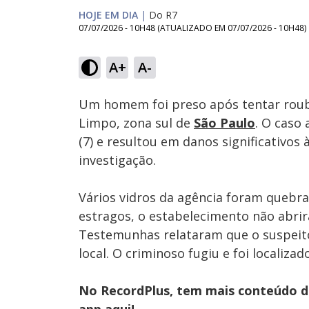
HOJE EM DIA
|
Do R7
07/07/2026 - 10H48
(ATUALIZADO EM
07/07/2026 - 10H48
)
A+
A-
Ativar
Som
Um homem foi preso após tentar roub
Limpo, zona sul de
São Paulo
. O caso
(7) e resultou em danos significativos 
investigação.
Vários vidros da agência foram quebra
estragos, o estabelecimento não abrir
Testemunhas relataram que o suspeito 
local. O criminoso fugiu e foi localiza
No RecordPlus, tem mais conteúdo da