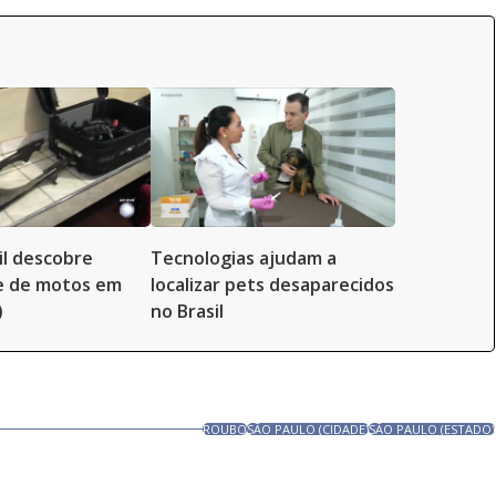
il descobre
Tecnologias ajudam a
 de motos em
localizar pets desaparecidos
)
no Brasil
ROUBO
SÃO PAULO (CIDADE)
SÃO PAULO (ESTADO)