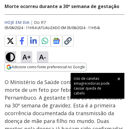
Morte ocorreu durante a 30ª semana de gestação
HOJE EM DIA
|
Do R7
05/08/2024 - 11H54
(ATUALIZADO EM
05/08/2024 - 11H54
)
A+
A-
Loaded
:
100.00%
Adicione como fonte preferencial no Google
Subtitles
Ativar
Som
Opens in new window
Uso de canetas
O Ministério da Saúde confirmou a primeira
emagrecedoras pode
causar queda de
morte de um feto por febre Oropouche em
cabelo
Pernambuco. A gestante tinha 28 anos e estava
na 30ª semana de gravidez. Esta é a primeira
ocorrência documentada da transmissão da
doença de mãe para filho no mundo. Duas
mortes pela doença já haviam sido confirmadas