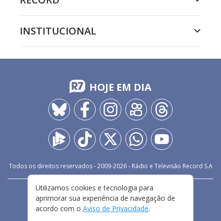
INSTITUCIONAL
HOJE EM DIA
Todos os direitos reservados - 2009-
2026
- Rádio e Televisão Record S.A
Utilizamos cookies e tecnologia para
CARREIRA
FALE CONOSCO
PRIVACIDADE
aprimorar sua experiência de navegação de
TERMOS E CONDIÇÕES DE USO
acordo com o
Aviso de Privacidade
.