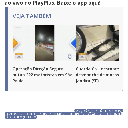
ao vivo no PlayPlus. Baixe o app
aqui!
VEJA TAMBÉM
Operação Direção Segura
Guarda Civil descobre
autua 222 motoristas em São
desmanche de motos em
Paulo
Jandira (SP)
CARROS
INTERNET
REDES SOCIAIS
SAMU (SERVIÇO DE ATENDIMENTO MÓVEL DE URGÊNCIA)
SÃO PAULO (CIDADE)
SÃO PAULO (ESTADO)