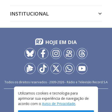
INSTITUCIONAL
HOJE EM DIA
Todos os direitos reservados - 2009-
2026
- Rádio e Televisão Record S.A
Utilizamos cookies e tecnologia para
CARREIRA
FALE CONOSCO
PRIVACIDADE
aprimorar sua experiência de navegação de
TERMOS E CONDIÇÕES DE USO
acordo com o
Aviso de Privacidade
.