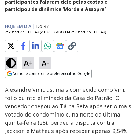
participantes falaram dele pelas costas e
participou da dinâmica ‘Morde e Assopra’
HOJE EM DIA
|
Do R7
29/05/2026 - 11H40
(ATUALIZADO EM
29/05/2026 - 11H40
)
A+
A-
Loaded
:
5.47%
Adicione como fonte preferencial no Google
Ativar
Som
Opens in new window
Alexandre Vinicius, mais conhecido como Vini,
foi o quinto eliminado da Casa do Patrão. O
vendedor chegou ao Tá na Reta após ser o mais
votado do condomínio e, na noite da última
quinta-feira (28), perdeu a disputa contra
Jackson e Matheus após receber apenas 9,54%