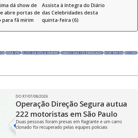
Lima dá show de
Assista à íntegra do Diário
e abre portas de
das Celebridades desta
o para fã mirim
quinta-feira (6)
MOR
VERA VIEL
BLOG DA KEILA JIMENEZ
DIÁRIO DAS CELEBRIDADES
HOJE EM DIA
RECORD
DO R7
/
07/08/2026
Operação Direção Segura autua
222 motoristas em São Paulo
Duas pessoas foram presas em flagrante e um carro
clonado foi recuperado pelas equipes policiais