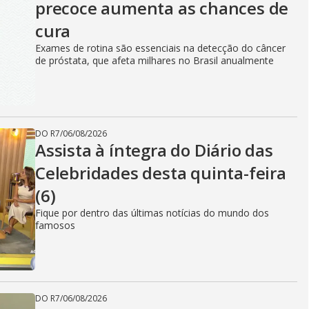
precoce aumenta as chances de
cura
Exames de rotina são essenciais na detecção do câncer
de próstata, que afeta milhares no Brasil anualmente
DO R7
/
06/08/2026
Assista à íntegra do Diário das
Celebridades desta quinta-feira
(6)
Fique por dentro das últimas notícias do mundo dos
famosos
DO R7
/
06/08/2026