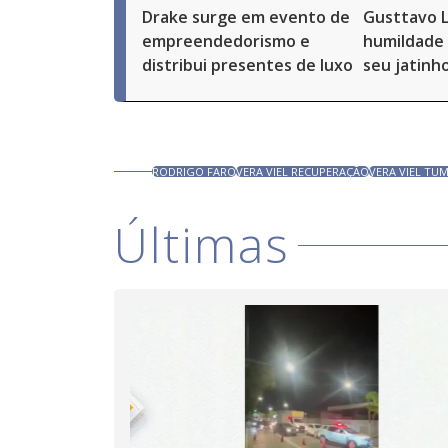
Drake surge em evento de
Gusttavo 
empreendedorismo e
humildade 
distribui presentes de luxo
seu jatinh
RODRIGO FARO
VERA VIEL RECUPERAÇÃO
VERA VIEL TU
Últimas