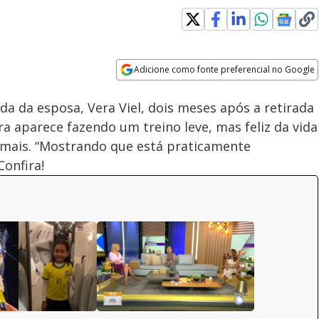
Loaded
:
100.00%
Adicione como fonte preferencial no Google
Velocidade
Opens in new window
da da esposa, Vera Viel, dois meses após a retirada
 aparece fazendo um treino leve, mas feliz da vida
rmais. “Mostrando que está praticamente
Confira!