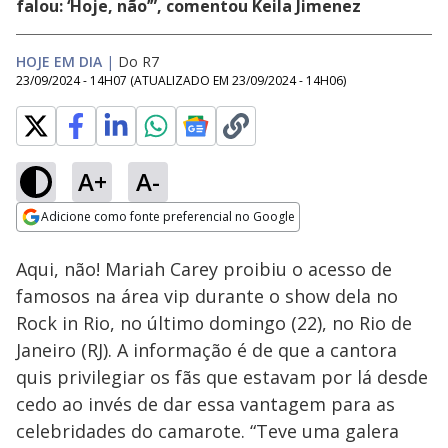
falou: ‘Hoje, não’”, comentou Keila Jimenez
HOJE EM DIA
|
Do R7
23/09/2024 - 14H07
(ATUALIZADO EM
23/09/2024 - 14H06
)
A+
A-
Loaded
:
85.31%
Adicione como fonte preferencial no Google
Ativar
Som
Opens in new window
Aqui, não! Mariah Carey proibiu o acesso de
famosos na área vip durante o show dela no
Rock in Rio, no último domingo (22), no Rio de
Janeiro (RJ). A informação é de que a cantora
quis privilegiar os fãs que estavam por lá desde
cedo ao invés de dar essa vantagem para as
celebridades do camarote. “Teve uma galera