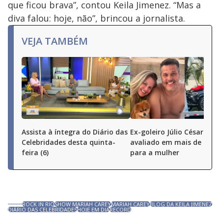
que ficou brava”, contou Keila Jimenez. “Mas a
diva falou: hoje, não”, brincou a jornalista.
VEJA TAMBÉM
Assista à íntegra do Diário das
Ex-goleiro Júlio César dá 
Celebridades desta quinta-
avaliado em mais de R$ 5
feira (6)
para a mulher
ROCK IN RIO
SHOW MARIAH CAREY
MARIAH CAREY
BLOG DA KEILA JIMENEZ
DIÁRIO DAS CELEBRIDADES
HOJE EM DIA
RECORD