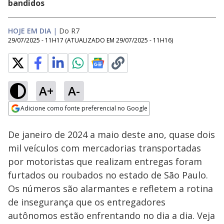
bandidos
HOJE EM DIA
|
Do R7
29/07/2025 - 11H17
(ATUALIZADO EM
29/07/2025 - 11H16
)
A+
A-
Loaded
:
10.84%
Adicione como fonte preferencial no Google
Subtitles
Ativar
Som
Opens in new window
De janeiro de 2024 a maio deste ano, quase dois
mil veículos com mercadorias transportadas
por motoristas que realizam entregas foram
furtados ou roubados no estado de São Paulo.
Os números são alarmantes e refletem a rotina
de insegurança que os entregadores
autônomos estão enfrentando no dia a dia. Veja