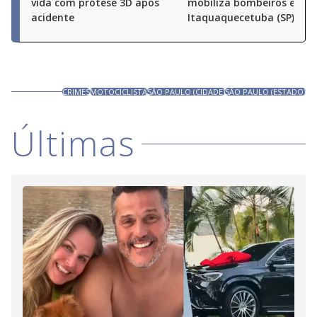
vida com prótese 3D após
mobiliza bombeiros em
acidente
Itaquaquecetuba (SP)
CRIMES
MOTOCICLISTA
SÃO PAULO (CIDADE)
SÃO PAULO (ESTADO)
Últimas