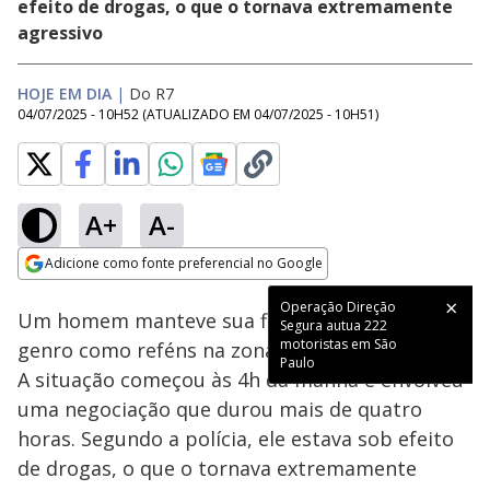
efeito de drogas, o que o tornava extremamente
agressivo
HOJE EM DIA
|
Do R7
04/07/2025 - 10H52
(ATUALIZADO EM
04/07/2025 - 10H51
)
A+
A-
Loaded
:
26.73%
Adicione como fonte preferencial no Google
Subtitles
Ativar
Som
Opens in new window
Operação Direção
Um homem manteve sua filha de 4 anos e o
Segura autua 222
motoristas em São
genro como reféns na zona leste de São Paulo.
Paulo
A situação começou às 4h da manhã e envolveu
uma negociação que durou mais de quatro
horas. Segundo a polícia, ele estava sob efeito
de drogas, o que o tornava extremamente