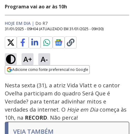
Programa vai ao ar às 10h
HOJE EM DIA
|
Do R7
31/01/2025 - 09H04
(ATUALIZADO EM
31/01/2025 - 09H30
)
A+
A-
Loaded
:
100.00%
Adicione como fonte preferencial no Google
Subtitles
Ativar
Som
Opens in new window
Nesta sexta (31), a atriz Vida Vlatt e o cantor
Ovelha participam do quadro Será Que é
Verdade? para tentar adivinhar mitos e
verdades da internet. O
Hoje em Dia
começa às
10h, na
RECORD
. Não perca!
VEJA TAMBÉM