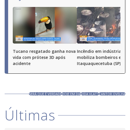
Tucano resgatado ganha nova
Incêndio em indústria qu
vida com prótese 3D após
mobiliza bombeiros em
acidente
Itaquaquecetuba (SP)
SERÁ QUE É VERDADE
HOJE EM DIA
VIDA VLATT
CANTOR OVELHA
Últimas