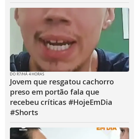
DO R7
/
HÁ 4 HORAS
Jovem que resgatou cachorro
preso em portão fala que
recebeu críticas #HojeEmDia
#Shorts