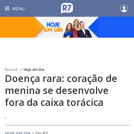
MENU
Record
Hoje em Dia
Doença rara: coração de
menina se desenvolve
fora da caixa torácica
.
HOJE EM DIA
|
Do R7