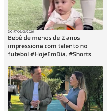
DO R7
/
06/08/2026
Bebê de menos de 2 anos
impressiona com talento no
futebol #HojeEmDia, #Shorts