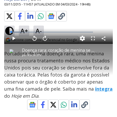
03/11/2015 - 11H57
(ATUALIZADO EM
04/03/2024 - 19H48
)
A+
A-
L
o
a
Adicione como fonte preferencial no Google
d
C
P
V
A
P
F
e
o
l
o
v
u
Opens in new window
d
m
a
l
a
l
:
Doença rara: coração de menina se desenvolve fora da caixa torácica
p
y
t
n
l
1
Portadora de uma doença rara, uma menina
a
a
ç
s
2
por
RecordTV
r
r
a
c
.
t
1
r
l
r
3
russa procura tratamento médico nos Estados
i
0
1
e
6
l
s
0
e
%
h
Unidos pois seu coração se desenvolve fora da
e
s
n
a
g
e
r
u
g
caixa torácica. Pelas fotos da garota é possível
n
u
a
d
n
o
d
observar que o órgão é coberto por apenas
s
o
s
uma fina camada de pele. Saiba mais na
íntegra
y
do
Hoje em Dia
.
M
V
u
d
o