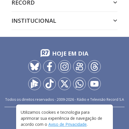
RECORD
INSTITUCIONAL
HOJE EM DIA
Todos os direitos reservados - 2009-
2026
- Rádio e Televisão Record S.A
Utilizamos cookies e tecnologia para
CARREIRA
FALE CONOSCO
PRIVACIDADE
aprimorar sua experiência de navegação de
TERMOS E CONDIÇÕES DE USO
acordo com o
Aviso de Privacidade
.