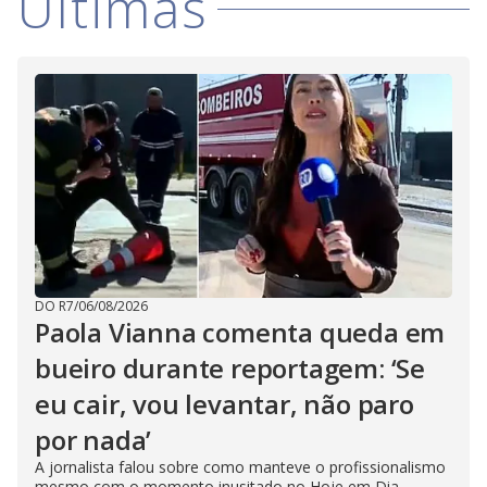
Últimas
V
d
o
i
d
e
o
DO R7
/
06/08/2026
Paola Vianna comenta queda em
bueiro durante reportagem: ‘Se
eu cair, vou levantar, não paro
por nada’
A jornalista falou sobre como manteve o profissionalismo
mesmo com o momento inusitado no Hoje em Dia