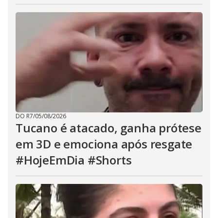
DO R7
/
05/08/2026
Tucano é atacado, ganha prótese
em 3D e emociona após resgate
#HojeEmDia #Shorts