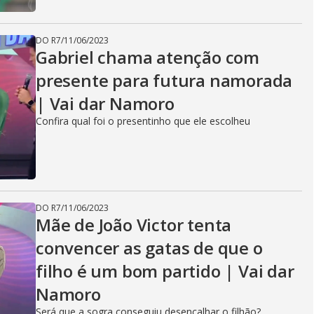
DO R7
/
11/06/2023
Gabriel chama atenção com
presente para futura namorada
| Vai dar Namoro
Confira qual foi o presentinho que ele escolheu
DO R7
/
11/06/2023
Mãe de João Victor tenta
convencer as gatas de que o
filho é um bom partido | Vai dar
Namoro
Será que a sogra conseguiu desencalhar o filhão?