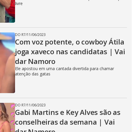
livre
DO R7
/
11/06/2023
Com voz potente, o cowboy Átila
joga xaveco nas candidatas | Vai
dar Namoro
Ele apostou em uma cantada divertida para chamar
atenção das gatas
DO R7
/
11/06/2023
Gabi Martins e Key Alves são as
conselheiras da semana | Vai
dar Namoro