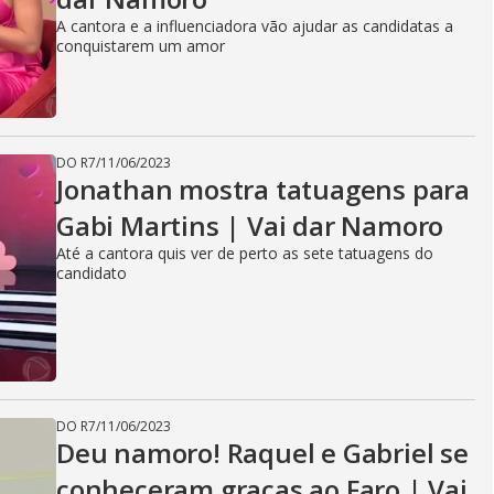
A cantora e a influenciadora vão ajudar as candidatas a
conquistarem um amor
DO R7
/
11/06/2023
Jonathan mostra tatuagens para
Gabi Martins | Vai dar Namoro
Até a cantora quis ver de perto as sete tatuagens do
candidato
DO R7
/
11/06/2023
Deu namoro! Raquel e Gabriel se
conheceram graças ao Faro | Vai