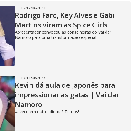
V
DO R7
/
12/06/2023
Rodrigo Faro, Key Alves e Gabi
Martins viram as Spice Girls
i
Apresentador convocou as conselheiras do Vai dar
Namoro para uma transformação especial
d
e
DO R7
/
11/06/2023
Kevin dá aula de japonês para
impressionar as gatas | Vai dar
o
Namoro
Xaveco em outro idioma? Temos!