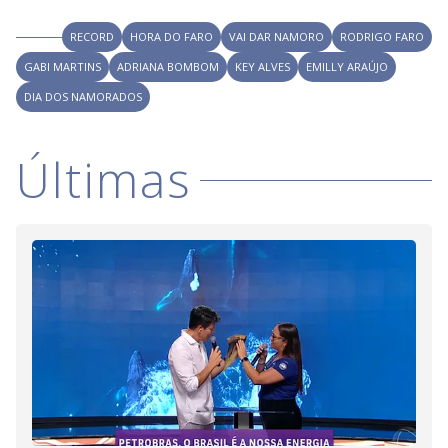
RECORD
HORA DO FARO
VAI DAR NAMORO
RODRIGO FARO
GABI MARTINS
ADRIANA BOMBOM
KEY ALVES
EMILLY ARAÚJO
DIA DOS NAMORADOS
Últimas