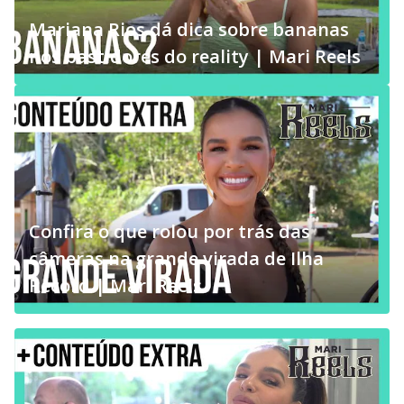
Mariana Rios dá dica sobre bananas
nos bastidores do reality | Mari Reels
Confira o que rolou por trás das
câmeras na grande virada de Ilha
Record | Mari Reels