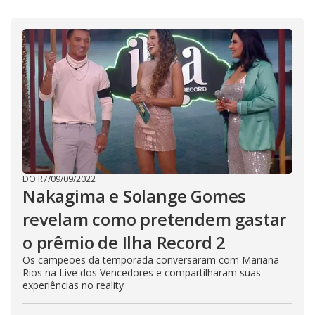
V
d
o
i
d
e
o
DO R7
/
09/09/2022
Nakagima e Solange Gomes
revelam como pretendem gastar
o prêmio de Ilha Record 2
Os campeões da temporada conversaram com Mariana
Rios na Live dos Vencedores e compartilharam suas
experiências no reality