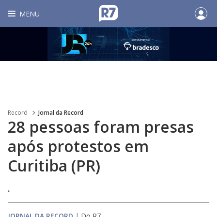
MENU
Record
Jornal da Record
28 pessoas foram presas
após protestos em
Curitiba (PR)
.
JORNAL DA RECORD
|
Do R7