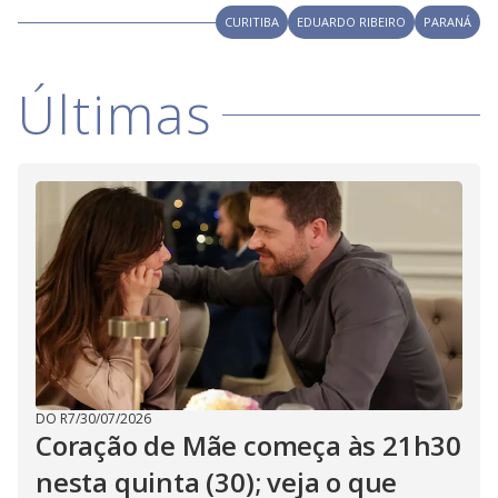
i
CURITIBA
EDUARDO RIBEIRO
PARANÁ
d
Últimas
e
o
DO R7
/
30/07/2026
Coração de Mãe começa às 21h30
nesta quinta (30); veja o que