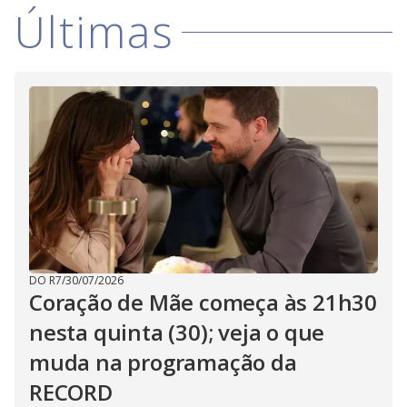
V
d
Últimas
o
i
d
e
o
DO R7
/
30/07/2026
Coração de Mãe começa às 21h30
nesta quinta (30); veja o que
muda na programação da
RECORD