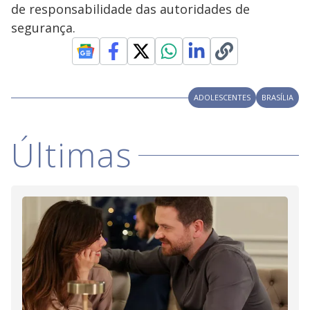
V
d
de responsabilidade das autoridades de
o
segurança.
i
d
ADOLESCENTES
BRASÍLIA
e
Últimas
o