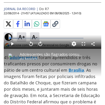
JORNAL DA RECORD
|
Do R7
22/08/2014 - 21H57
(ATUALIZADO EM
08/08/2025 - 12H10
)
A+
A-
L
o
a
Adicione como fonte preferencial no Google
d
C
P
V
A
P
F
e
o
l
o
v
u
Opens in new window
d
m
a
l
a
l
:
Adolescentes são flagrados consumindo drogas em centro cultural de Brasília
p
y
t
n
l
1
45
adolescentes
foram apreendidos e três
a
a
ç
s
3
por
RecordTV
r
r
a
c
.
t
1
r
l
r
7
traficantes presos por consumirem drogas no
i
0
1
e
4
l
s
0
e
%
h
pátio de um centro cultural em
e
s
Brasília
n
. As
a
g
e
r
u
g
imagens foram feitas por policiais infiltrados
n
u
a
d
n
o
d
do Batalhão de Choque, que fizeram campana
s
o
s
por dois meses, e juntaram mais de seis horas
y
de gravação. Em nota, a Secretaria de Educação
do Distrito Federal afirmou que o problema é
M
u