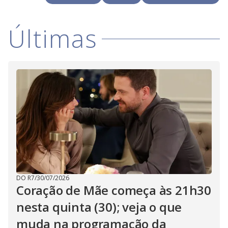
i
Últimas
d
e
o
DO R7
/
30/07/2026
Coração de Mãe começa às 21h30
nesta quinta (30); veja o que
muda na programação da