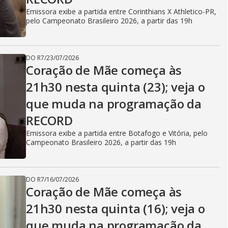
V
Emissora exibe a partida entre Corinthians X Athletico-PR,
pelo Campeonato Brasileiro 2026, a partir das 19h
i
DO R7
/
23/07/2026
Coração de Mãe começa às
d
21h30 nesta quinta (23); veja o
que muda na programação da
e
RECORD
Emissora exibe a partida entre Botafogo e Vitória, pelo
Campeonato Brasileiro 2026, a partir das 19h
o
DO R7
/
16/07/2026
Coração de Mãe começa às
21h30 nesta quinta (16); veja o
que muda na programação da