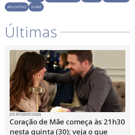
i
APLICATIVO
GOAIS
d
Últimas
e
o
DO R7
/
30/07/2026
Coração de Mãe começa às 21h30
nesta quinta (30); veja o que