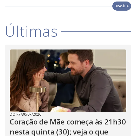
i
BRASÍLIA
d
Últimas
e
o
DO R7
/
30/07/2026
Coração de Mãe começa às 21h30
nesta quinta (30); veja o que