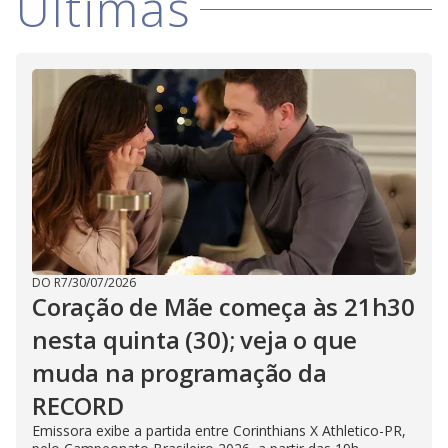
Últimas
i
d
e
o
DO R7
/
30/07/2026
Coração de Mãe começa às 21h30
nesta quinta (30); veja o que
muda na programação da
RECORD
Emissora exibe a partida entre Corinthians X Athletico-PR,