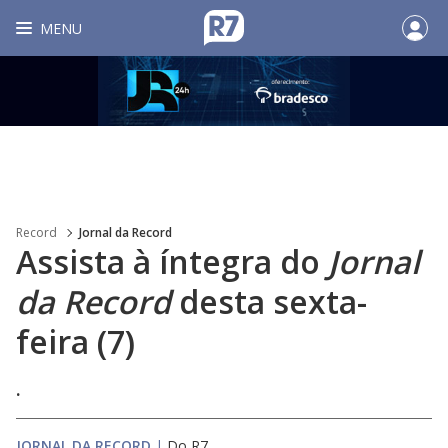
MENU
Record
Jornal da Record
Assista à íntegra do
Jornal
da Record
desta sexta-
feira (7)
.
JORNAL DA RECORD
|
Do R7