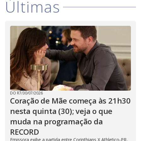
Últimas
i
d
e
o
DO R7
/
30/07/2026
Coração de Mãe começa às 21h30
nesta quinta (30); veja o que
muda na programação da
RECORD
Emissora exibe a partida entre Corinthians X Athletico-PR,