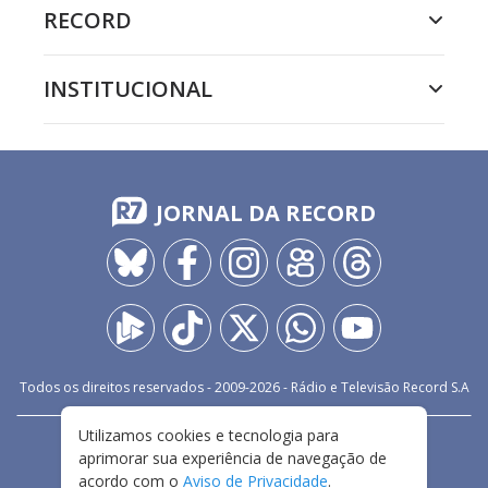
RECORD
INSTITUCIONAL
JORNAL DA RECORD
Todos os direitos reservados - 2009-
2026
- Rádio e Televisão Record S.A
Utilizamos cookies e tecnologia para
CARREIRA
FALE CONOSCO
PRIVACIDADE
aprimorar sua experiência de navegação de
TERMOS E CONDIÇÕES DE USO
acordo com o
Aviso de Privacidade
.