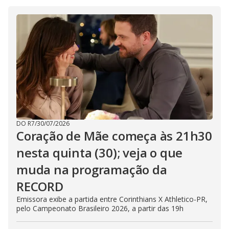
i
d
e
o
DO R7
/
30/07/2026
Coração de Mãe começa às 21h30
nesta quinta (30); veja o que
muda na programação da
RECORD
Emissora exibe a partida entre Corinthians X Athletico-PR,
pelo Campeonato Brasileiro 2026, a partir das 19h