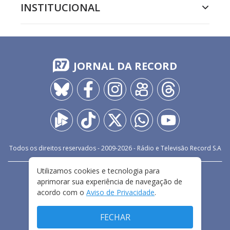
INSTITUCIONAL
JORNAL DA RECORD
Todos os direitos reservados - 2009-
2026
- Rádio e Televisão Record S.A
Utilizamos cookies e tecnologia para
CARREIRA
FALE CONOSCO
PRIVACIDADE
aprimorar sua experiência de navegação de
TERMOS E CONDIÇÕES DE USO
acordo com o
Aviso de Privacidade
.
FECHAR