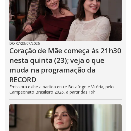
E
s
c
a
p
e
k
e
y
o
r
DO R7
/
23/07/2026
a
Coração de Mãe começa às 21h30
c
t
nesta quinta (23); veja o que
i
v
muda na programação da
a
t
i
RECORD
n
g
Emissora exibe a partida entre Botafogo e Vitória, pelo
t
Campeonato Brasileiro 2026, a partir das 19h
h
e
c
l
o
s
e
b
u
t