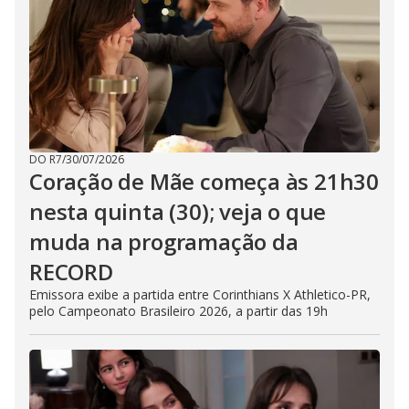
a
h
d
i
l
o
s
o
m
w
o
g
.
d
a
l
c
a
n
b
DO R7
/
30/07/2026
e
c
Coração de Mãe começa às 21h30
l
o
nesta quinta (30); veja o que
s
e
muda na programação da
d
b
y
RECORD
p
r
Emissora exibe a partida entre Corinthians X Athletico-PR,
e
pelo Campeonato Brasileiro 2026, a partir das 19h
s
s
i
n
g
t
h
e