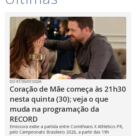
V
d
o
i
d
e
o
DO R7
/
30/07/2026
Coração de Mãe começa às 21h30
nesta quinta (30); veja o que
muda na programação da
RECORD
Emissora exibe a partida entre Corinthians X Athletico-PR,
pelo Campeonato Brasileiro 2026, a partir das 19h