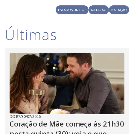
V
d
o
ESTADOS UNIDOS
NATAÇÃO
NATAÇÃO
i
Últimas
d
e
o
DO R7
/
30/07/2026
Coração de Mãe começa às 21h30
nesta quinta (30); veja o que