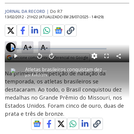
JORNAL DA RECORD
|
Do R7
13/02/2012 - 21H22
(ATUALIZADO EM
28/07/2025 - 14H29
)
A+
A-
L
o
a
Adicione como fonte preferencial no Google
d
C
P
V
A
P
F
e
o
l
o
v
u
Opens in new window
d
m
a
l
a
l
:
Atletas brasileiros conquistam dez medalhas em competição de natação nos EUA
p
y
t
n
l
6
Na primeira competição de natação da
a
a
ç
s
.
por
RecordTV
r
r
a
c
4
t
1
r
l
r
3
temporada, os atletas brasileiros se
i
0
1
e
%
l
s
0
e
h
destacaram. Ao todo, o Brasil conquistou dez
e
s
n
a
g
e
r
u
g
medalhas no Grande Prêmio do Missouri, nos
n
u
a
d
n
o
d
Estados Unidos. Foram cinco de ouro, duas de
s
o
s
prata e três de bronze.
y
M
u