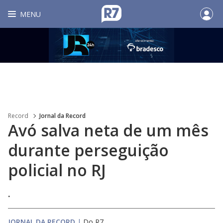
MENU
Record
Jornal da Record
Avó salva neta de um mês
durante perseguição
policial no RJ
.
JORNAL DA RECORD
|
Do R7