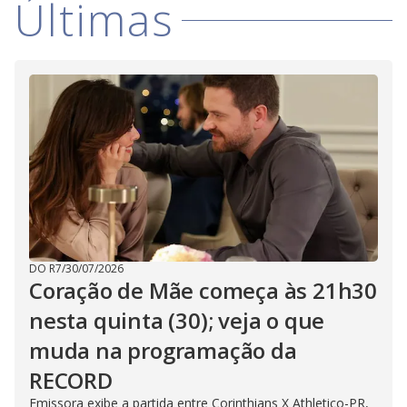
Últimas
i
d
e
o
DO R7
/
30/07/2026
Coração de Mãe começa às 21h30
nesta quinta (30); veja o que
muda na programação da
RECORD
Emissora exibe a partida entre Corinthians X Athletico-PR,