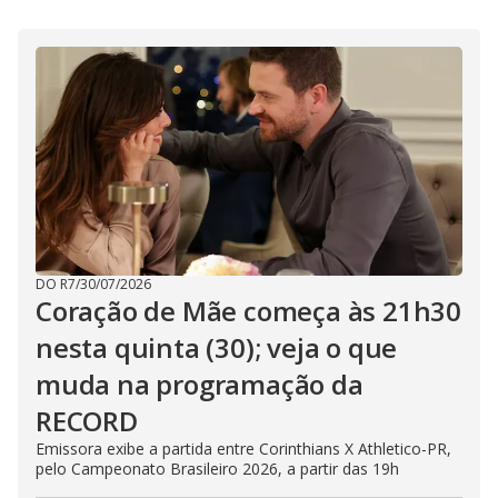
i
d
e
o
DO R7
/
30/07/2026
Coração de Mãe começa às 21h30
nesta quinta (30); veja o que
muda na programação da
RECORD
Emissora exibe a partida entre Corinthians X Athletico-PR,
pelo Campeonato Brasileiro 2026, a partir das 19h