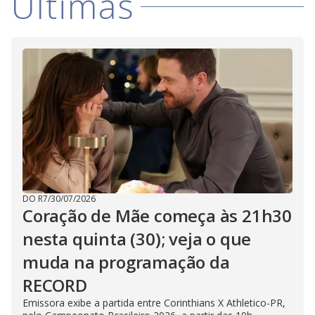
i
Últimas
d
e
o
DO R7
/
30/07/2026
Coração de Mãe começa às 21h30
nesta quinta (30); veja o que
muda na programação da
RECORD
Emissora exibe a partida entre Corinthians X Athletico-PR,