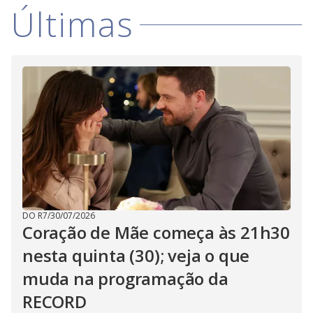
V
d
Últimas
o
i
d
e
o
DO R7
/
30/07/2026
Coração de Mãe começa às 21h30
nesta quinta (30); veja o que
muda na programação da
RECORD