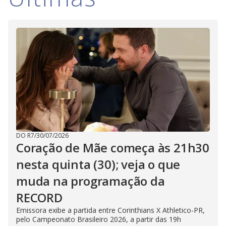
i
d
e
o
DO R7
/
30/07/2026
Coração de Mãe começa às 21h30
nesta quinta (30); veja o que
muda na programação da
RECORD
Emissora exibe a partida entre Corinthians X Athletico-PR,
pelo Campeonato Brasileiro 2026, a partir das 19h