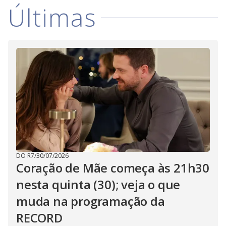
V
d
Últimas
o
i
d
e
o
DO R7
/
30/07/2026
Coração de Mãe começa às 21h30
nesta quinta (30); veja o que
muda na programação da
RECORD