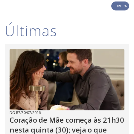
i
EUROPA
d
Últimas
e
o
DO R7
/
30/07/2026
Coração de Mãe começa às 21h30
nesta quinta (30); veja o que