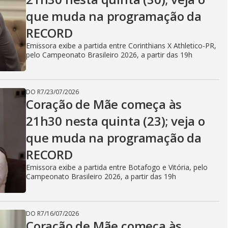
V
que muda na programação da
i
RECORD
Emissora exibe a partida entre Corinthians X Athletico-PR,
pelo Campeonato Brasileiro 2026, a partir das 19h
d
DO R7
/
23/07/2026
Coração de Mãe começa às
e
21h30 nesta quinta (23); veja o
que muda na programação da
o
RECORD
Emissora exibe a partida entre Botafogo e Vitória, pelo
Campeonato Brasileiro 2026, a partir das 19h
DO R7
/
16/07/2026
Coração de Mãe começa às