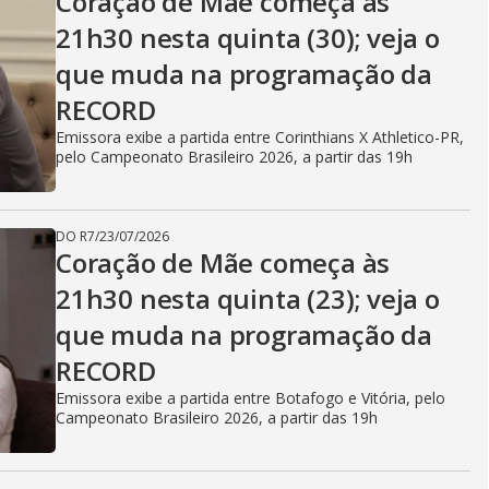
i
Coração de Mãe começa às
21h30 nesta quinta (30); veja o
d
que muda na programação da
RECORD
Emissora exibe a partida entre Corinthians X Athletico-PR,
e
pelo Campeonato Brasileiro 2026, a partir das 19h
DO R7
/
23/07/2026
o
Coração de Mãe começa às
21h30 nesta quinta (23); veja o
que muda na programação da
RECORD
Emissora exibe a partida entre Botafogo e Vitória, pelo
Campeonato Brasileiro 2026, a partir das 19h