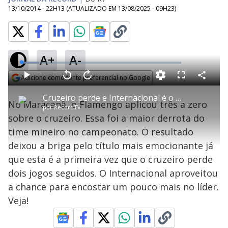
13/10/2014 - 22H13
(ATUALIZADO EM
13/08/2025 - 09H23
)
A+
A-
L
o
a
Adicione como fonte preferencial no Google
d
C
P
V
A
P
F
e
o
l
o
v
u
Opens in new window
d
m
a
l
a
l
:
Cruzeiro perde e Internacional é o novo vice-líder do Brasileirão
p
y
t
n
l
1
No Maracanã, o Flamengo aplicou três a zero
a
a
ç
s
0
por
RecordTV
r
r
a
c
.
t
1
r
l
r
8
sobre o cruzeiro. Essa foi a maior derrota do
i
0
1
e
4
l
s
0
e
%
h
time mineiro no campeonato. O resultado
e
s
n
a
g
e
r
u
g
deixou a briga pelo título mais emocionante já
n
u
a
d
n
o
d
que esta é a primeira vez que o cruzeiro perde
s
o
s
dois jogos seguidos. O Internacional aproveitou
y
a chance para encostar um pouco mais no líder.
Veja!
M
V
u
d
o