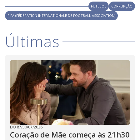
i
FUTEBOL
CORRUPÇÃO
FIFA (FÉDÉRATION INTERNATIONALE DE FOOTBALL ASSOCIATION)
d
Últimas
e
o
DO R7
/
30/07/2026
Coração de Mãe começa às 21h30