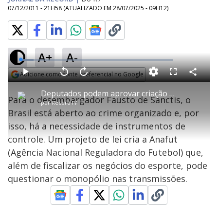
07/12/2011 - 21H58
(ATUALIZADO EM
28/07/2025 - 09H12
)
A+
A-
L
o
a
Adicione como fonte preferencial no Google
d
C
P
V
A
P
F
e
o
l
o
v
u
Opens in new window
d
m
a
l
a
l
:
Deputados podem aprovar criação de órgão para fiscalizar futebol
p
y
t
n
l
8
Para o desembargador Fausto de Sanctis, o
a
a
ç
s
.
por
RecordTV
r
r
a
c
4
t
1
r
l
r
9
Brasil está aberto ao crime organizado e, por
i
0
1
e
%
l
s
0
e
h
isso, há a necessidade de instrumentos de
e
s
n
a
g
e
r
u
g
controle. Um projeto de lei cria a Anafut
n
u
a
d
n
o
d
(Agência Nacional Reguladora do Futebol) que,
s
o
s
além de fiscalizar os negócios do esporte, pode
y
questionar o monopólio nas transmissões.
M
V
u
d
o