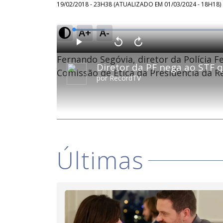
19/02/2018 - 23H38
(ATUALIZADO EM
01/03/2024 - 18H18
)
A+
A-
L
o
a
d
P
V
A
e
l
o
v
d
Fernando Segóvia, diretor da Polícia
a
l
a
:
y
t
n
9
a
ç
Comissão de Ética da Presidência da R
.
r
a
4
por
RecordTV
1
r
8
0
1
%
s
0
e
s
g
e
u
g
n
u
d
n
o
d
s
o
s
Últimas
M
u
d
o