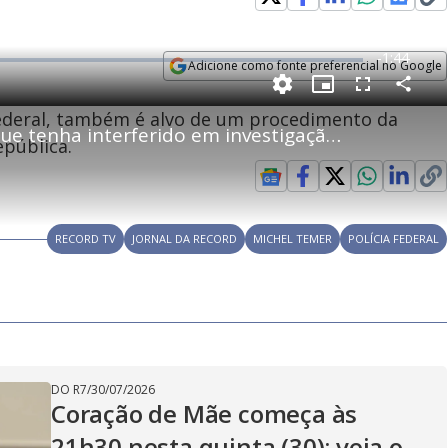
R
-
1:44
Adicione como fonte preferencial no Google
e
Opens in new window
P
C
P
F
m
o
i
u
 Federal, também é alvo de um procedimento da
m
c
l
p
Diretor da PF nega ao STF que tenha interferido em investigação que envolve Temer
a
t
l
a
u
s
epública.
r
r
c
i
t
e
r
i
-
e
l
l
n
i
e
V
h
n
n
e
a
-
i
l
r
P
o
i
c
n
c
RECORD TV
JORNAL DA RECORD
i
MICHEL TEMER
POLÍCIA FEDERAL
t
d
u
g
a
a
r
d
e
e
T
i
m
y
e
DO R7
/
30/07/2026
Coração de Mãe começa às
21h30 nesta quinta (30); veja o