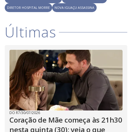
i
DIRETOR HOSPITAL MORRE
NOVA IGUAÇU ASSASSINA
d
Últimas
e
o
DO R7
/
30/07/2026
Coração de Mãe começa às 21h30
nesta quinta (30); veja o que