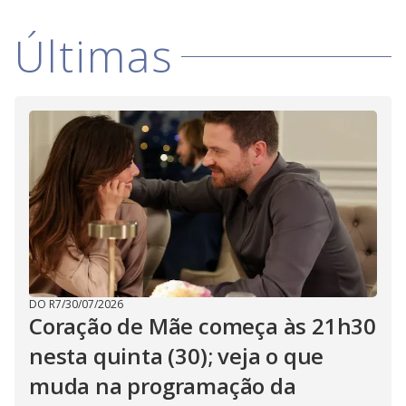
V
d
o
Últimas
i
d
e
o
DO R7
/
30/07/2026
Coração de Mãe começa às 21h30
nesta quinta (30); veja o que
muda na programação da