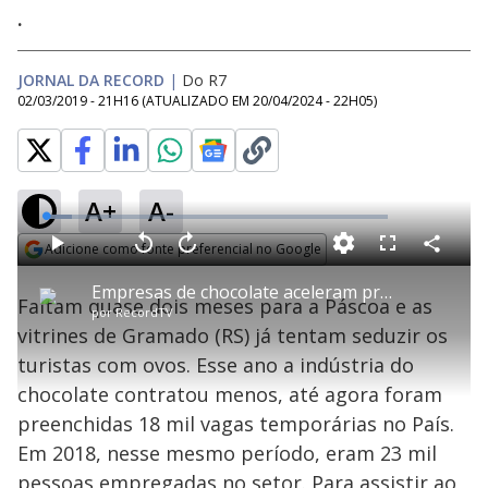
.
JORNAL DA RECORD
|
Do R7
02/03/2019 - 21H16
(ATUALIZADO EM
20/04/2024 - 22H05
)
A+
A-
L
o
a
Adicione como fonte preferencial no Google
d
C
P
V
A
P
F
e
o
l
o
v
u
Opens in new window
d
m
a
l
a
l
:
Empresas de chocolate aceleram produção para a Páscoa
p
y
t
n
l
7
Faltam quase dois meses para a Páscoa e as
a
a
ç
s
.
por
RecordTV
r
r
a
c
7
t
1
r
l
r
2
vitrines de Gramado (RS) já tentam seduzir os
i
0
1
e
%
l
s
0
e
h
turistas com ovos. Esse ano a indústria do
e
s
n
a
g
e
r
u
g
chocolate contratou menos, até agora foram
n
u
a
d
n
o
d
preenchidas 18 mil vagas temporárias no País.
s
o
s
Em 2018, nesse mesmo período, eram 23 mil
pessoas empregadas no setor. Para assistir ao