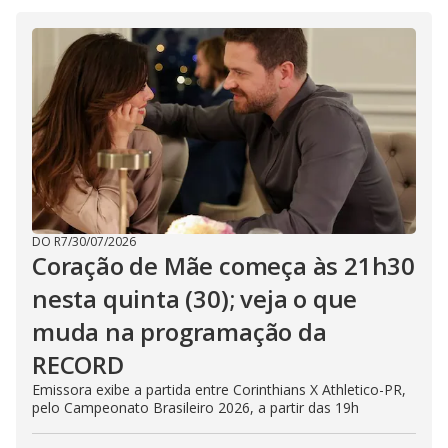
V
d
o
i
d
e
o
DO R7
/
30/07/2026
Coração de Mãe começa às 21h30
nesta quinta (30); veja o que
muda na programação da
RECORD
Emissora exibe a partida entre Corinthians X Athletico-PR,
pelo Campeonato Brasileiro 2026, a partir das 19h