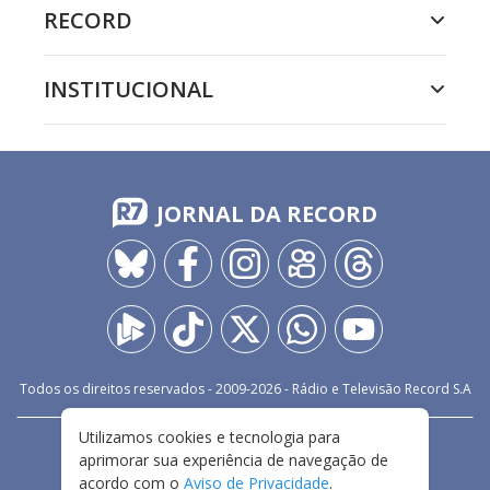
RECORD
INSTITUCIONAL
JORNAL DA RECORD
Todos os direitos reservados - 2009-
2026
- Rádio e Televisão Record S.A
Utilizamos cookies e tecnologia para
CARREIRA
FALE CONOSCO
PRIVACIDADE
aprimorar sua experiência de navegação de
TERMOS E CONDIÇÕES DE USO
acordo com o
Aviso de Privacidade
.