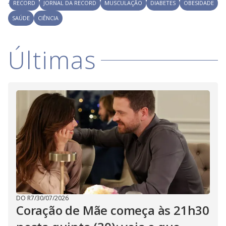
V
RECORD
JORNAL DA RECORD
MUSCULAÇÃO
DIABETES
OBESIDADE
d
o
SAÚDE
CIÊNCIA
i
Últimas
d
e
o
DO R7
/
30/07/2026
Coração de Mãe começa às 21h30