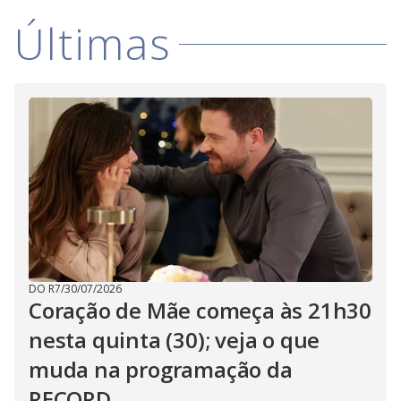
i
Últimas
d
e
o
DO R7
/
30/07/2026
Coração de Mãe começa às 21h30
nesta quinta (30); veja o que
muda na programação da
RECORD