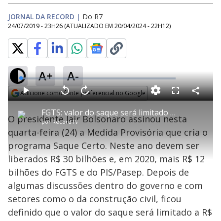
JORNAL DA RECORD
|
Do R7
24/07/2019 - 23H26
(ATUALIZADO EM
20/04/2024 - 22H12
)
A+
A-
L
o
a
Adicione como fonte preferencial no Google
d
C
P
V
A
P
F
e
o
l
o
v
u
Opens in new window
d
m
a
l
a
l
:
FGTS: valor do saque será limitado a R$ 500
p
y
t
n
l
3
O presidente Jair Bolsonaro assinou nesta
a
a
ç
s
.
por
RecordTV
r
r
a
c
2
t
1
r
l
r
8
quarta-feira (24) a Medida Provisória que cria o
i
0
1
e
%
l
s
0
e
h
programa Saque Certo. Neste ano devem ser
e
s
n
a
g
e
r
u
g
liberados R$ 30 bilhões e, em 2020, mais R$ 12
n
u
a
d
n
o
d
bilhões do FGTS e do PIS/Pasep. Depois de
s
o
s
algumas discussões dentro do governo e com
y
setores como o da construção civil, ficou
definido que o valor do saque será limitado a R$
M
u