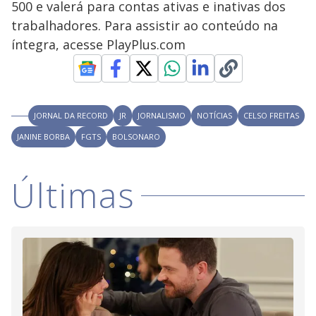
V
d
500 e valerá para contas ativas e inativas dos
o
trabalhadores. Para assistir ao conteúdo na
i
íntegra, acesse PlayPlus.com
d
JORNAL DA RECORD
JR
JORNALISMO
NOTÍCIAS
CELSO FREITAS
e
JANINE BORBA
FGTS
BOLSONARO
o
Últimas