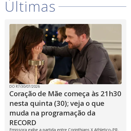
Últimas
i
d
e
o
DO R7
/
30/07/2026
Coração de Mãe começa às 21h30
nesta quinta (30); veja o que
muda na programação da
RECORD
Emissora exibe a partida entre Corinthians X Athletico-PR,